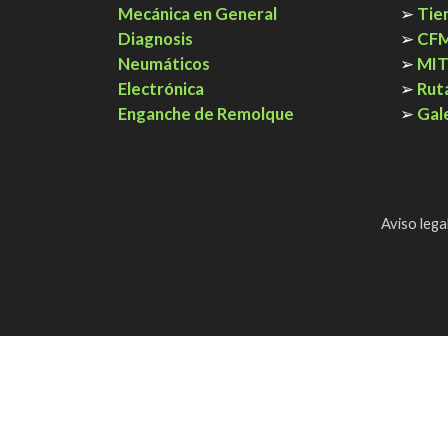
Mecánica en General
➢
Tie
Diagnosis
➢
CF
Neumáticos
➢
MI
Electrónica
➢
Rut
Enganche de Remolque
➢
Gal
Aviso lega