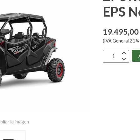
EPS N
19.495,00
(IVA General 21% 
pliar la imagen