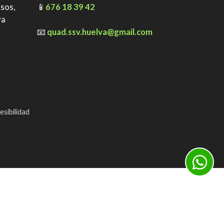
ssos,
📱
676 18 39 42
va
📧
quad.ssv.huelva@gmail.com
esibilidad