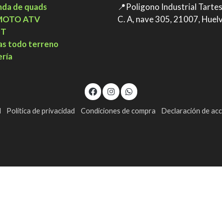
nda de quads
📍Poligono Industrial Tarte
MOTO ATV
C. A, nave 305, 21007, Huel
TT
as todo terreno
ería
l
Política de privacidad
Condiciones de compra
Declaración de acc