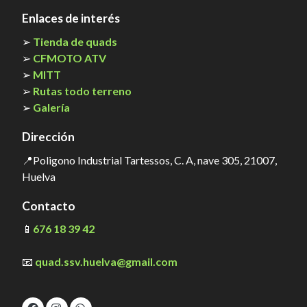
Enlaces de interés
➢
Tienda de quads
➢
CFMOTO ATV
➢
MITT
➢
Rutas todo terreno
➢
Galería
Dirección
📍Poligono Industrial Tartessos, C. A, nave 305, 21007,
Huelva
Contacto
📱
676 18 39 42
📧
quad.ssv.huelva@gmail.com