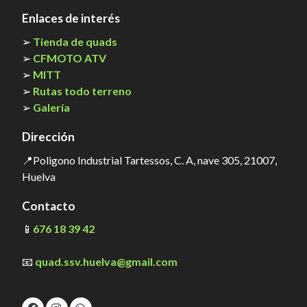
Enlaces de interés
➢
Tienda de quads
➢
CFMOTO ATV
➢
MITT
➢
Rutas todo terreno
➢
Galería
Dirección
📍Poligono Industrial Tartessos, C. A, nave 305, 21007,
Huelva
Contacto
📱
676 18 39 42
📧
quad.ssv.huelva@gmail.com