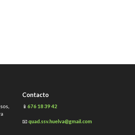
Contacto
ssos,
📱
676 18 39 42
va
📧
quad.ssv.huelva@gmail.com