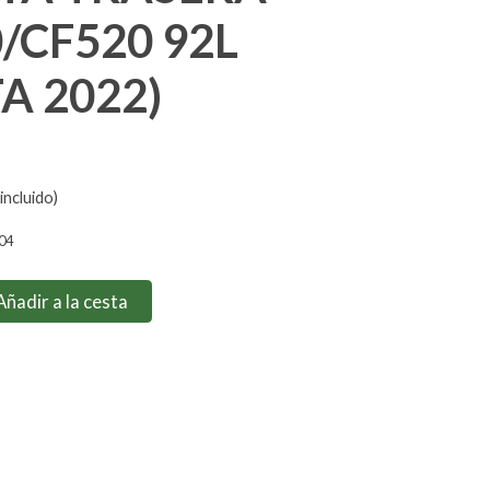
/CF520 92L
A 2022)
incluido)
804
Añadir a la cesta