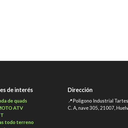
es de interés
Dirección
nda de quads
📍Poligono Industrial Tarte
MOTO ATV
C. A, nave 305, 21007, Huel
TT
as todo terreno