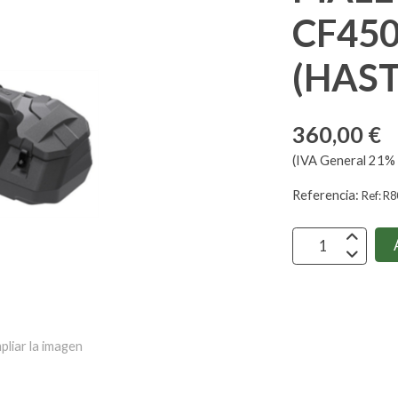
CF450
(HAST
360,00 €
(IVA General 21% 
Referencia:
Ref: R
pliar la imagen