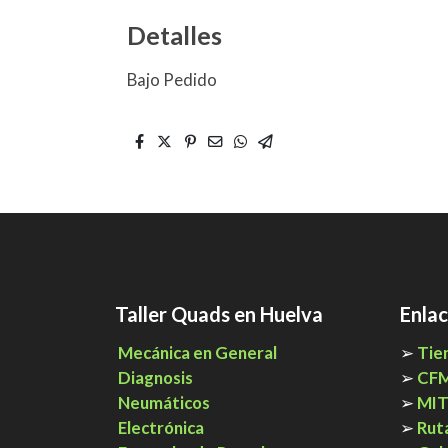
Detalles
Bajo Pedido
Taller Quads en Huelva
Enlac
Mecánica en General
➢
Tie
Diagnosis
➢
CF
Neumáticos
➢
MI
Electrónica
➢
Rut