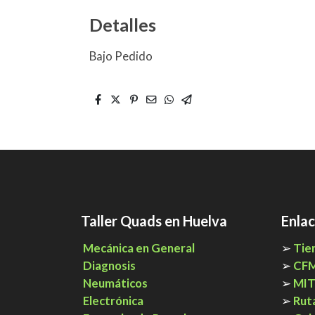
Detalles
Bajo Pedido
Taller Quads en Huelva
Enlac
Mecánica en General
➢
Tie
Diagnosis
➢
CF
Neumáticos
➢
MI
Electrónica
➢
Rut