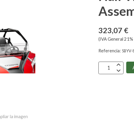
Assem
323,07 €
(IVA General 21% 
Referencia:
5BYV-
pliar la imagen