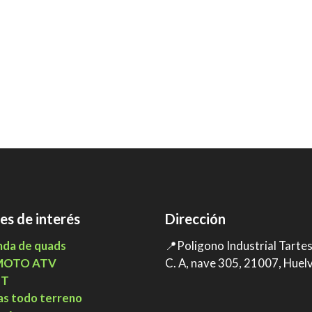
es de interés
Dirección
nda de quads
📍Poligono Industrial Tarte
MOTO ATV
C. A, nave 305, 21007, Huel
TT
as todo terreno