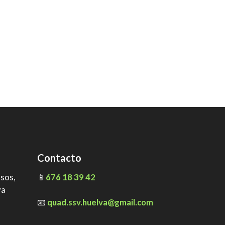
Contacto
ssos,
📱
676 18 39 42
va
📧
quad.ssv.huelva@gmail.com