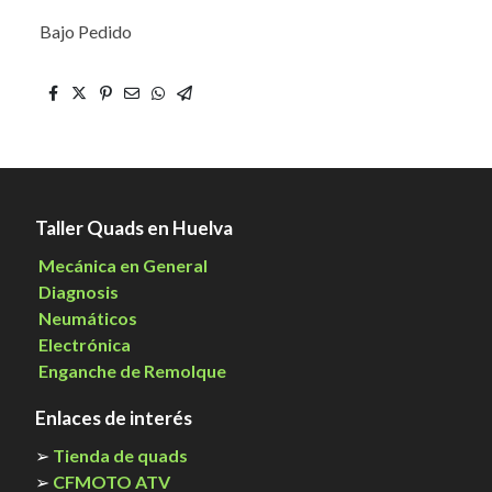
Bajo Pedido
Taller Quads en Huelva
Mecánica en General
Diagnosis
Neumáticos
Electrónica
Enganche de Remolque
Enlaces de interés
➢
Tienda de quads
➢
CFMOTO ATV