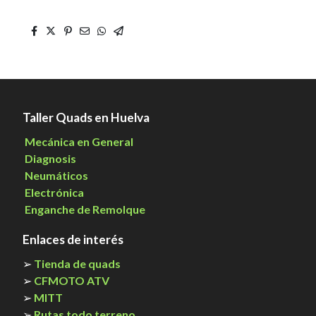
Taller Quads en Huelva
Mecánica en General
Diagnosis
Neumáticos
Electrónica
Enganche de Remolque
Enlaces de interés
➢
Tienda de quads
➢
CFMOTO ATV
➢
MITT
➢
Rutas todo terreno