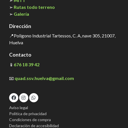
➢
MITT
➢
Rutas todo terreno
➢
Galería
Dirección
📍Poligono Industrial Tartessos, C. A, nave 305, 21007,
Huelva
Contacto
📱
676 18 39 42
📧
quad.ssv.huelva@gmail.com
Aviso legal
Política de privacidad
Condiciones de compra
Declaración de accesibilidad