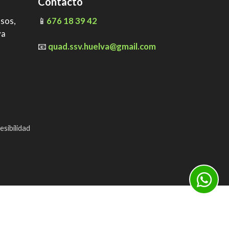
Contacto
ssos,
📱
676 18 39 42
va
📧
quad.ssv.huelva@gmail.com
esibilidad