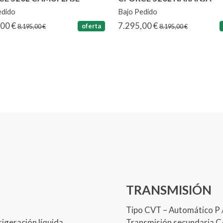
edido
Bajo Pedido
,00 €
7.295,00 €
oferta
8.195,00 €
8.195,00 €
TRANSMISIÓN
Tipo CVT – Automático P / R
rigeración líquida
Transmisión secundaria