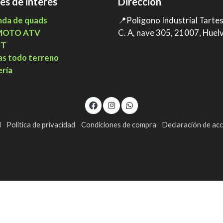
es de interés
Dirección
nda de quads
📍Poligono Industrial Tarte
MOTO ATV
C. A, nave 305, 21007, Huel
TT
as todo terreno
ería
l
Política de privacidad
Condiciones de compra
Declaración de acc