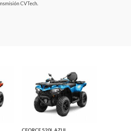
ransmisión CVTech.
CFORCE 520L AZUL