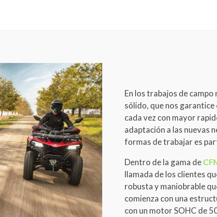
En los trabajos de campo
sólido, que nos garantice
cada vez con mayor rapid
adaptación a las nuevas n
formas de trabajar es part
Dentro de la gama de
CF
llamada de los clientes q
robusta y maniobrable que
comienza con una estructu
con un motor SOHC de 50