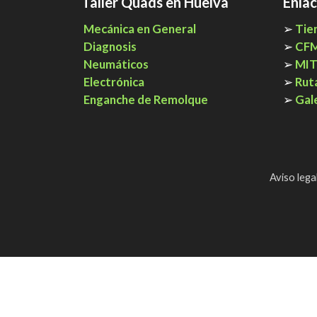
Taller Quads en Huelva
Enlac
Mecánica en General
➢
Tie
Diagnosis
➢
CF
Neumáticos
➢
MI
Electrónica
➢
Rut
Enganche de Remolque
➢
Gal
Aviso lega