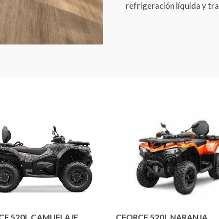
refrigeración líquida y t
CE 520L CAMUFLAJE
CFORCE 520L NARANJA