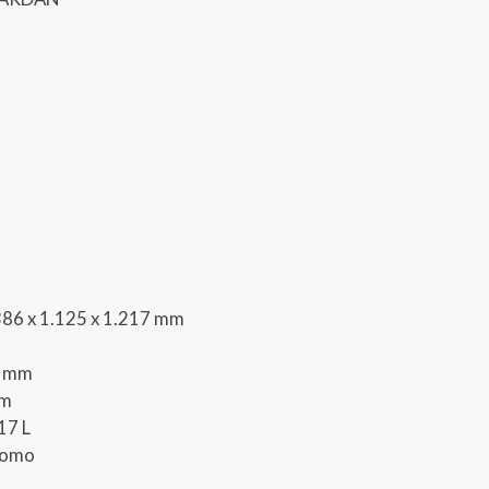
.386 x 1.125 x 1.217 mm
0 mm
mm
17 L
Plomo