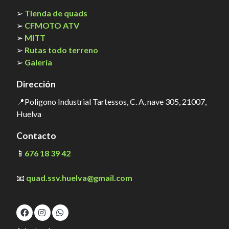
➢
Tienda de quads
➢
CFMOTO ATV
➢
MITT
➢
Rutas todo terreno
➢
Galería
Dirección
📍Poligono Industrial Tartessos, C. A, nave 305, 21007,
Huelva
Contacto
📱
676 18 39 42
📧
quad.ssv.huelva@gmail.com